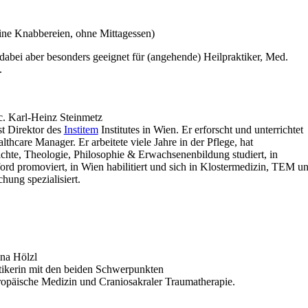
ine Knabbereien, ohne Mittagessen)
 dabei aber besonders geeignet für (angehende) Heilpraktiker, Med.
.
c. Karl-Heinz Steinmetz
st Direktor des
Institem
Institutes in Wien. Er erforscht und unterrichtet
thcare Manager. Er arbeitete viele Jahre in der Pflege, hat
chte, Theologie, Philosophie & Erwachsenenbildung studiert, in
d promoviert, in Wien habilitiert und sich in Klostermedizin, TEM u
chung spezialisiert.
ina Hölzl
ktikerin mit den beiden Schwerpunkten
uropäische Medizin und Craniosakraler Traumatherapie.