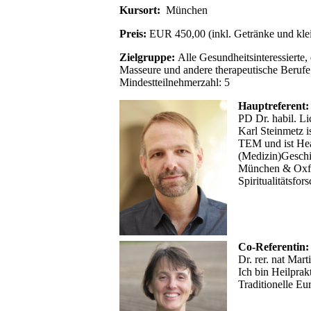
Kursort:
München
Preis:
EUR 450,00 (inkl. Getränke und kle
Zielgruppe:
Alle Gesundheitsinteressierte,
Masseure und andere therapeutische Berufe
Mindestteilnehmerzahl: 5
Hauptreferent:
PD Dr. habil. Li
Karl Steinmetz i
TEM und ist Heal
(Medizin)Geschi
München & Oxfor
Spiritualitätsfors
Co-Referentin:
Dr. rer. nat Mart
Ich bin Heilpra
Traditionelle E